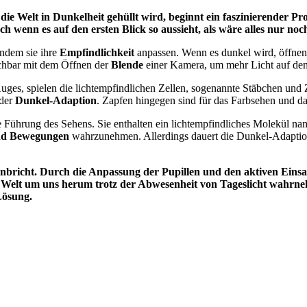
e Welt in Dunkelheit gehüllt wird, beginnt ein faszinierender Pr
h wenn es auf den ersten Blick so aussieht, als wäre alles nur no
indem sie ihre
Empfindlichkeit
anpassen. Wenn es dunkel wird, öffnen
eichbar mit dem Öffnen der
Blende
einer Kamera, um mehr Licht auf den
uges, spielen die lichtempfindlichen Zellen, sogenannte Stäbchen und 
 der
Dunkel-Adaption
. Zapfen hingegen sind für das Farbsehen und da
e Führung des Sehens. Sie enthalten ein lichtempfindliches Molekül n
nd Bewegungen
wahrzunehmen. Allerdings dauert die Dunkel-Adaption 
einbricht. Durch die Anpassung der Pupillen und den aktiven Eins
 Welt um uns herum trotz der Abwesenheit von Tageslicht wahrn
Lösung.