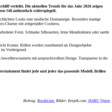
chliff verleiht. Die aktuellen Trends für das Jahr 2026 zeigen
n Stil authentisch widerspiegelt.
 schlichten Looks eine modische Dramaturgie. Besonders kantige
tro-Charme mit zeitgemäßer Coolness.
rarbeiteter Form. Schlanke Silhouetten, feine Metallrahmen oder sanfte
sicht Kontur. Brillen werden zunehmend als Designobjekte
i im Vordergrund.
en Umweltbewusstsein mit anspruchsvollem Design. Transparenz in der
rstatement findet jede und jeder das passende Modell. Brillen
Beitrag:
Rocktician
, Bilder:
freepik.com
,
HARU Vision