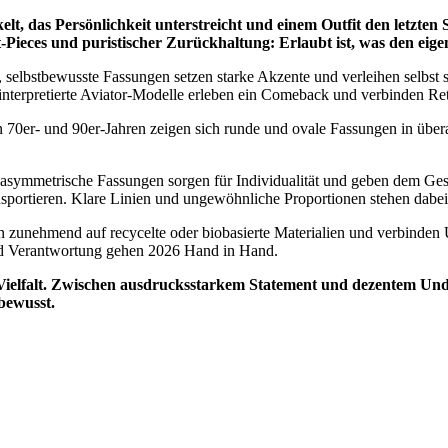
lt, das Persönlichkeit unterstreicht und einem Outfit den letzten S
eces und puristischer Zurückhaltung: Erlaubt ist, was den eigene
 selbstbewusste Fassungen setzen starke Akzente und verleihen selbst
interpretierte Aviator-Modelle erleben ein Comeback und verbinden Re
 den 70er- und 90er-Jahren zeigen sich runde und ovale Fassungen in übe
t asymmetrische Fassungen sorgen für Individualität und geben dem Ge
nsportieren. Klare Linien und ungewöhnliche Proportionen stehen dabe
zen zunehmend auf recycelte oder biobasierte Materialien und verbind
und Verantwortung gehen 2026 Hand in Hand.
: Vielfalt. Zwischen ausdrucksstarkem Statement und dezentem Unde
tbewusst.