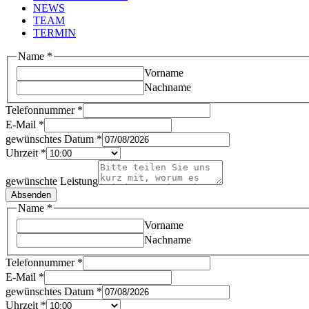
NEWS
TEAM
TERMIN
Name
*
Vorname
Nachname
Telefonnummer
*
E-Mail
*
gewünschtes Datum
*
Uhrzeit
*
gewünschte Leistung
Absenden
Name
*
Vorname
Nachname
Telefonnummer
*
E-Mail
*
gewünschtes Datum
*
Uhrzeit
*